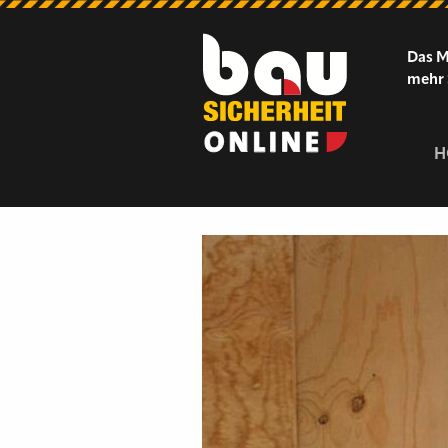
Das M
mehr 
H