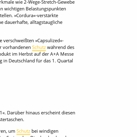
erkmale wie 2-Wege-Stretch-Gewebe
 an wichtigen Belastungspunkten
tellen. »Cordura«-verstärkte
e dauerhafte, alltagstaugliche
le verschweißten »Capsulized«-
er vorhandenen
Schutz
während des
rodukt im Herbst auf der A+A Messe
g in Deutschland für das 1. Quartal
1«. Darüber hinaus erscheint diesen
tertaschen.
eren, um
Schutz
bei windigen