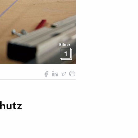
Bilder
1
chutz