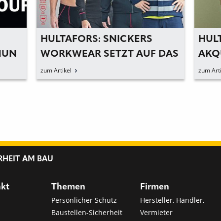
HULTAFORS: SNICKERS
HUL
NUN
WORKWEAR SETZT AUF DAS
AKQ
»ZWIEBELPRINZIP«
SAF
zum Artikel
zum Arti
RHEIT AM BAU
nkt
Themen
Firmen
Persönlicher Schutz
Hersteller, Händler,
Baustellen-Sicherheit
Vermieter