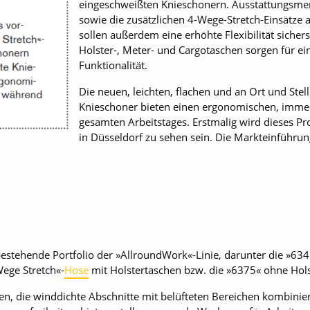
eingeschweißten Knieschonern. Ausstattungsm
sowie die zusätzlichen 4-Wege-Stretch-Einsätze
sollen außerdem eine erhöhte Flexibilität sichers
Holster-, Meter- und Cargotaschen sorgen für ein
Funktionalität.
Die neuen, leichten, flachen und an Ort und Stel
Knieschoner bieten einen ergonomischen, imm
gesamten Arbeitstages. Erstmalig wird dieses P
in Düsseldorf zu sehen sein. Die Markteinführun
bestehende Portfolio der »AllroundWork«-Linie, darunter die »634
ege Stretch«-
Hose
mit Holstertaschen bzw. die »6375« ohne Hols
en, die winddichte Abschnitte mit belüfteten Bereichen kombini