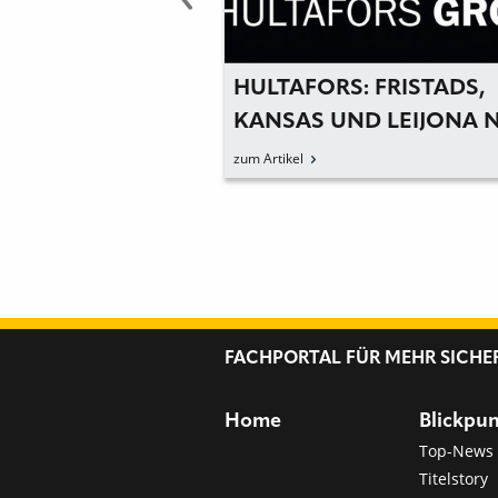
S GROUP
HULTAFORS: FRISTADS,
T LYNGSØE
KANSAS UND LEIJONA 
TEIL DER HULTAFORS
zum Artikel
GROUP
FACHPORTAL FÜR MEHR SICHE
Home
Blickpu
Top-News
Titelstory