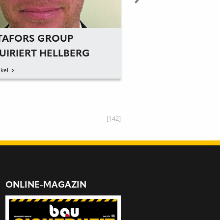
TAFORS GROUP
UIRIERT HELLBERG
ETY
kel
[142]
ONLINE-MAGAZIN