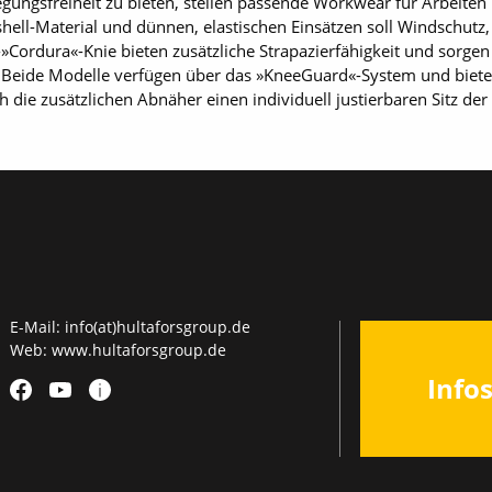
ngsfreiheit zu bieten, stellen passende Workwear für Arbeiten
ell-Material und dünnen, elastischen Einsätzen soll Windschutz,
-»Cordura«-Knie bieten zusätzliche Strapazierfähigkeit und sor
 Beide Modelle verfügen über das »KneeGuard«-System und bieten
die zusätzlichen Abnäher einen individuell justierbaren Sitz der
E-Mail:
info(at)hultaforsgroup.de
Web:
www.hultaforsgroup.de
Info