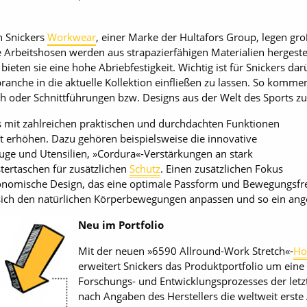
n Snickers
Workwear
, einer Marke der Hultafors Group, legen gro
e Arbeitshosen werden aus strapazierfähigen Materialien hergestel
ieten sie eine hohe Abriebfestigkeit. Wichtig ist für Snickers da
ranche in die aktuelle Kollektion einfließen zu lassen. So komme
 oder Schnittführungen bzw. Designs aus der Welt des Sports zu
ls mit zahlreichen praktischen und durchdachten Funktionen
rt erhöhen. Dazu gehören beispielsweise die innovative
ge und Utensilien, »Cordura«-Verstärkungen an stark
tertaschen für zusätzlichen
Schutz
. Einen zusätzlichen Fokus
onomische Design, das eine optimale Passform und Bewegungsfrei
e sich den natürlichen Körperbewegungen anpassen und so ein an
Neu im Portfolio
Mit der neuen »6590 Allround-Work Stretch«-
Ho
erweitert Snickers das Produktportfolio um eine 
Forschungs- und Entwicklungsprozesses der letzt
nach Angaben des Herstellers die weltweit erste A