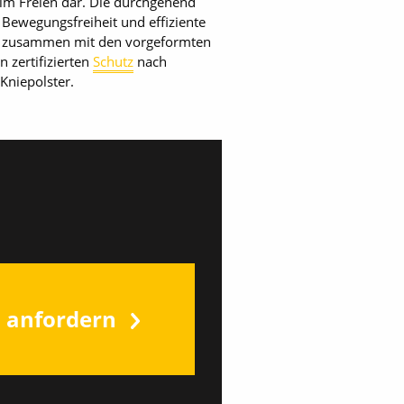
 im Freien dar. Die durchgehend
 Bewegungsfreiheit und effiziente
gen zusammen mit den vorgeformten
 zertifizierten
Schutz
nach
 Kniepolster.
s anfordern