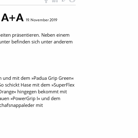
r A+A
19. November 2019
heiten präsentieren. Neben einem
unter befinden sich unter anderem
h und mit dem »Padua Grip Green«
So schickt Hase mit dem »SuperFlex
p-Orange« hingegen bekommt mit
lauen »PowerGrip I« und dem
chafsnappaleder mit