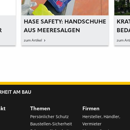
HASE SAFETY: HANDSCHUHE
KRA
R
AUS MEERESALGEN
BED
SCH
zum Artikel
zum Arti
ANT
EUR
GRO
RHEIT AM BAU
nkt
Themen
Firmen
Persönlicher Schutz
Hersteller, Händler,
Baustellen-Sicherheit
Vermieter