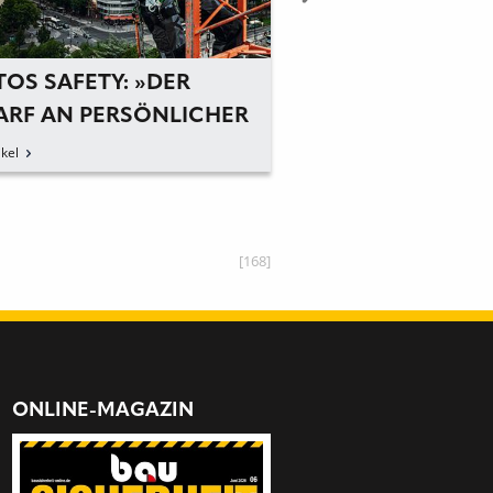
TOS SAFETY: »DER
HASE SAFETY: W
ARF AN PERSÖNLICHER
DER UNTERNEHM
UTZAUSRÜSTUNG IST IN
kel
zum Artikel
OPA UNGLAUBLICH
SS«
[168]
ONLINE-MAGAZIN