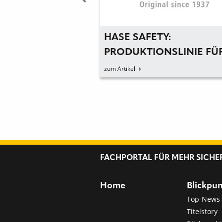
TY ERÖFFNET
HASE SAFETY:
-STORE IN
PRODUKTIONSLINIE FÜ
MEDIZINISCHE
zum Artikel
EINWEGMASKEN GEPL
FACHPORTAL FÜR MEHR SICHE
Home
Blickpu
Top-News
Titelstory