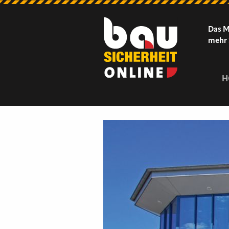
Das M
mehr 
H