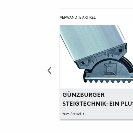
VERWANDTE ARTIKEL
GER
GÜNZBURGER
NIK:
STEIGTECHNIK: EIN PLU
MLEITERN FÜR
SICHERHEIT UND
zum Artikel
F DER BAUSTELLE
FLEXIBILITÄT