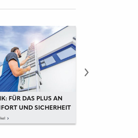
K: FÜR DAS PLUS AN
GÜNZBURGER
FORT UND SICHERHEIT
STEIGTECHNIK:
PLATTFORMLEITE
kel
zum Artikel
PROFIS AUF DER 