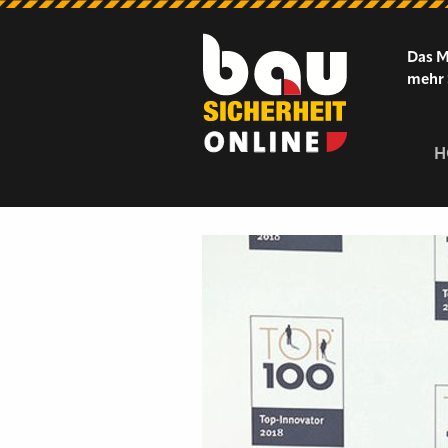
Das M
mehr 
H