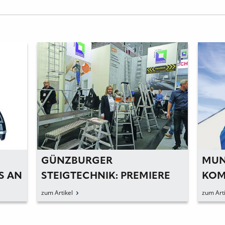
GÜNZBURGER
MUN
S AN
STEIGTECHNIK: PREMIERE
KOM
GEGLÜCKT – INTERESSE
zum Artikel
zum Arti
GEWECKT