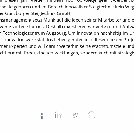
h in diesem Jahr wieder mit dem ›Top 100‹-Siegel geehrt werden. 
selite gehören und im Bereich innovativer Steigtechnik kein Weg 
der Günzburger Steigtechnik GmbH.
smanagement setzt Munk auf die Ideen seiner Mitarbeiter und e
erbsvorteile für uns. Deshalb investieren wir viel Zeit und Aufw
 am Technologiezentrum Augsburg. Um Innovation nachhaltig im 
ie Innovationswerkstatt ins Leben gerufen.« In diesem neuen Proj
ner Experten und will damit weiterhin seine Wachstumsziele und 
nicht nur mit Produktneuentwicklungen, sondern auch mit strategi