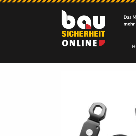
Das M
mehr 
H