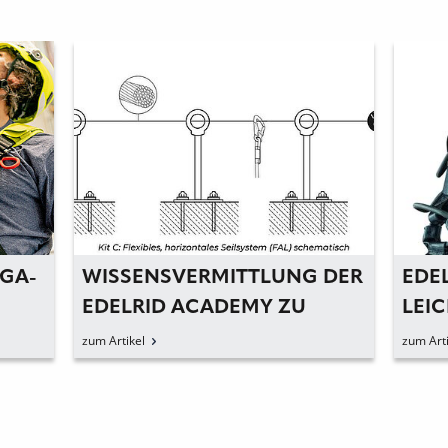
GA-
WISSENSVERMITTLUNG DER
EDE
EDELRID ACADEMY ZU
LEI
NEUEN NORMEN
zum Artikel
zum Arti