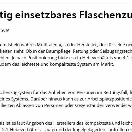
eitig einsetzbares Flaschen
 2019
 ist ein wahres Multitalent«, so der Hersteller, der für seine ne
ten sieht: Ob in der Baumpflege, Rettung oder Seilzugangstechn
hlen. Je nach Positionierung biete es ein Hebeverhältnis von 4:1 
 zudem das leichteste und kompakteste System am Markt.
aschenzugsystem für das Anheben von Personen im Rettungsfall, fü
nes Systems. Darüber hinaus kann es zur Arbeitsplatzpositionie
ollierten Ablassen von Personen oder Gegenständen verwendet 
is ist es laut Angaben des Herstellers das kompakteste und leich
er 5:1-Hebeverhältnis – aufgrund der kugelgelagerten Laufrollen 