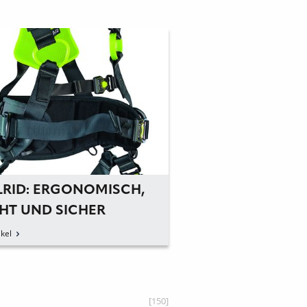
LRID: ERGONOMISCH,
CHT UND SICHER
kel
[150]