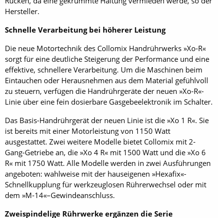
Rücken, da eine gekrümmte Haltung vermieden werde, so der
Hersteller.
Schnelle Verarbeitung bei höherer Leistung
Die neue Motortechnik des Collomix Handrührwerks »Xo-R«
sorgt für eine deutliche Steigerung der Performance und eine
effektive, schnellere Verarbeitung. Um die Maschinen beim
Eintauchen oder Herausnehmen aus dem Material gefühlvoll
zu steuern, verfügen die Handrührgeräte der neuen »Xo-R«-
Linie über eine fein dosierbare Gasgebeelektronik im Schalter.
Das Basis-Handrührgerät der neuen Linie ist die »Xo 1 R«. Sie
ist bereits mit einer Motorleistung von 1150 Watt
ausgestattet. Zwei weitere Modelle bietet Collomix mit 2-
Gang-Getriebe an, die »Xo 4 R« mit 1500 Watt und die »Xo 6
R« mit 1750 Watt. Alle Modelle werden in zwei Ausführungen
angeboten: wahlweise mit der hauseigenen »Hexafix«-
Schnellkupplung für werkzeuglosen Rührerwechsel oder mit
dem »M-14«–Gewindeanschluss.
Zweispindelige Rührwerke ergänzen die Serie