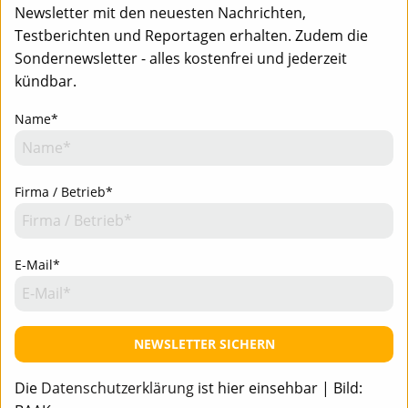
Newsletter mit den neuesten Nachrichten,
Newsletter-Anmeldung - Aktuell informiert
Team
Mediadaten
Kontakt
Testberichten und Reportagen erhalten. Zudem die
Impressum
Datenschutz
Sondernewsletter - alles kostenfrei und jederzeit
kündbar.
Name*
Firma / Betrieb*
E-Mail*
NEWSLETTER SICHERN
Die
Datenschutzerklärung
ist hier einsehbar | Bild: