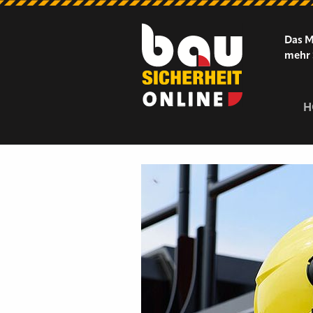
Das M
mehr 
H