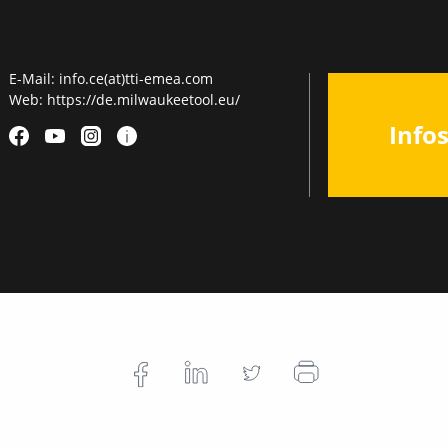
E-Mail:
info.ce(at)tti-emea.com
Web:
https://de.milwaukeetool.eu/
Info