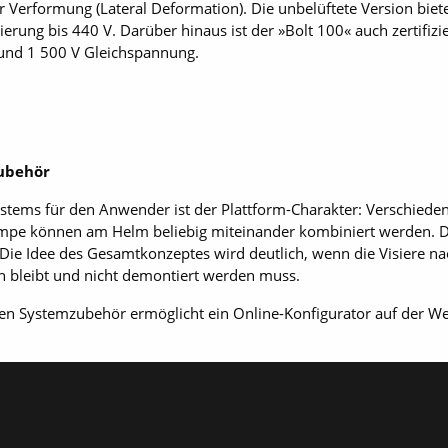
her Verformung (Lateral Deformation). Die unbelüftete Version bi
ierung bis 440 V. Darüber hinaus ist der »Bolt 100« auch zertifiz
und 1 500 V Gleichspannung.
ubehör
ystems für den Anwender ist der Plattform-Charakter: Verschiede
mpe können am Helm beliebig miteinander kombiniert werden. Da
 Die Idee des Gesamtkonzeptes wird deutlich, wenn die Visiere n
on bleibt und nicht demontiert werden muss.
en Systemzubehör ermöglicht ein Online-Konfigurator auf der We