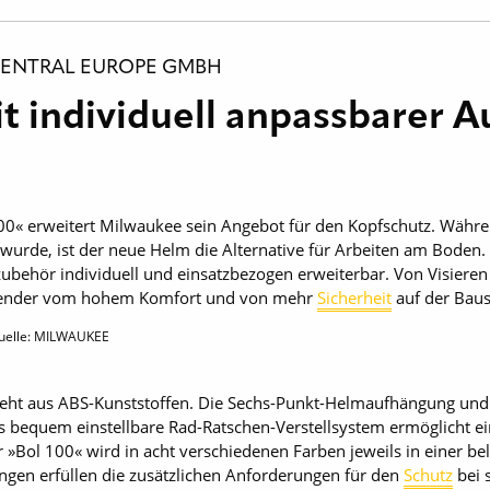
CENTRAL EUROPE GMBH
 individuell anpassbarer A
0« erweitert Milwaukee sein Angebot für den Kopfschutz. Währen
t wurde, ist der neue Helm die Alternative für Arbeiten am Boden
behör individuell und einsatzbezogen erweiterbar. Von Visieren
nwender vom hohem Komfort und von mehr
Sicherheit
auf der Baust
quelle: MILWAUKEE
teht aus ABS-Kunststoffen. Die Sechs-Punkt-Helmaufhängung un
s bequem einstellbare Rad-Ratschen-Verstellsystem ermöglicht 
»Bol 100« wird in acht verschiedenen Farben jeweils in einer bel
gen erfüllen die zusätzlichen Anforderungen für den
Schutz
bei 