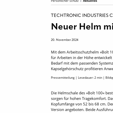
Persönlicher Schutz
Aktuelles
TECHTRONIC INDUSTRIES 
Neuer Helm mit
20. November 2024
Mit dem Arbeitsschutzhelm »Bolt 10
für Arbeiten in der Höhe entwickel
Bedarf mit dem passenden Systemzu
Kapselgehörschutz profitieren A
Pressemitteilung | Lesedauer:
2
min | Bild
Die Helmschale des »Bolt 100« bes
sorgen für hohen Tragekomfort. Da
Kopfumfänge von 52 bis 68 cm. Der 
Version angeboten. Beide Ausführun