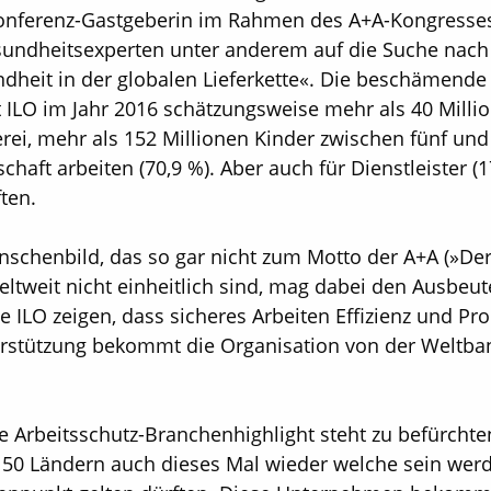
 Konferenz-Gastgeberin im Rahmen des A+A-Kongresse
esundheitsexperten unter anderem auf die Suche nach
dheit in der globalen Lieferkette«. Die beschämende 
ut ILO im Jahr 2016 schätzungsweise mehr als 40 Mil
ei, mehr als 152 Millionen Kinder zwischen fünf un
haft arbeiten (70,9 %). Aber auch für Dienstleister (1
ten.
enschenbild, das so gar nicht zum Motto der A+A (»Der
tweit nicht einheitlich sind, mag dabei den Ausbeute
 ILO zeigen, dass sicheres Arbeiten Effizienz und Pro
Unterstützung bekommt die Organisation von der Welt
.
ge Arbeitsschutz-Branchenhighlight steht zu befürcht
 50 Ländern auch dieses Mal wieder welche sein werd