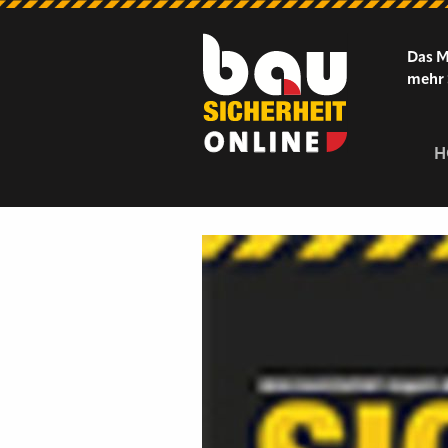
Das M
mehr 
H