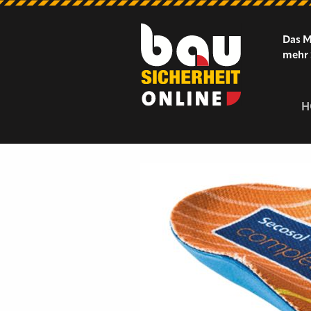
Das M
mehr 
H