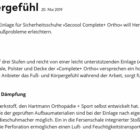
ergefühl
20. Mai 2019
 Einlage für Sicherheitsschuhe »Secosol Complete+ Ortho« will He
 Fußprobleme erleichtern.
drei Stufen und reicht von einer leicht unterstützenden Einlage (»
chale, Polster und Decke der »Complete+ Ortho« versprechen ein 
ut Anbieter das Fuß- und Körpergefühl während der Arbeit, sorgt 
ve Dämpfung
rkstoff, den Hartmann Orthopädie + Sport selbst entwickelt hat. 
fe der geprüften Aufbaumaterialien sind bei der Einlage nach eig
schuhmacher möglich. Ein in die Fersenschale integrierter Stoßa
e Perforation ­ermöglichen einen Luft- und Feuchtigkeitstransp