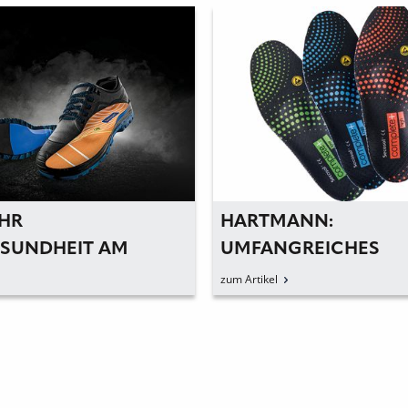
HR
HARTMANN:
SUNDHEIT AM A
UMFANGREICHES
PLATZ
EINLAGENSYSTEM F
zum Artikel
SICHERHEITSSCHUH