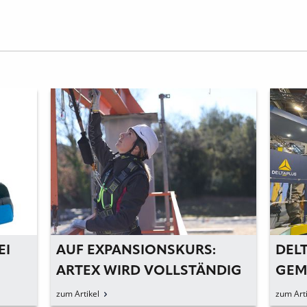
EI
AUF EXPANSIONSKURS:
DEL
ARTEX WIRD VOLLSTÄNDIG
GEM
ZU DELTA PLUS
zum Artikel
zum Arti