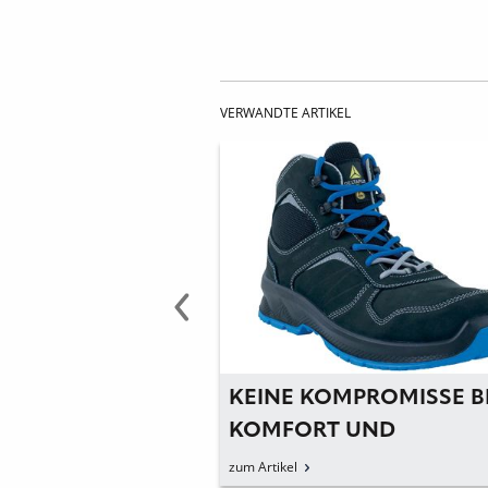
VERWANDTE ARTIKEL
SIGER SCHUTZ
KEINE KOMPROMISSE B
IS FUSS
KOMFORT UND
PERFORMANCE
zum Artikel