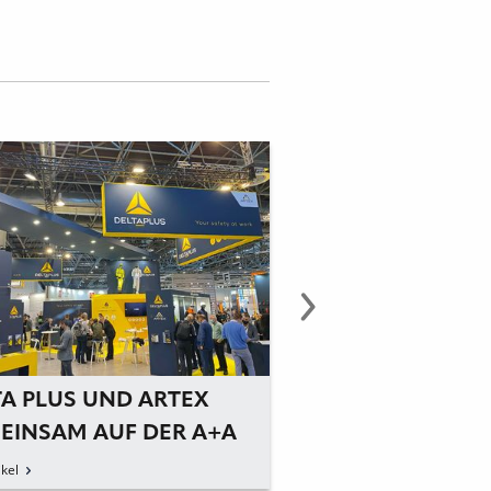
TA PLUS UND ARTEX
ARTEX TRITT DER
EINSAM AUF DER A+A
PLUS GROUP BEI
kel
zum Artikel