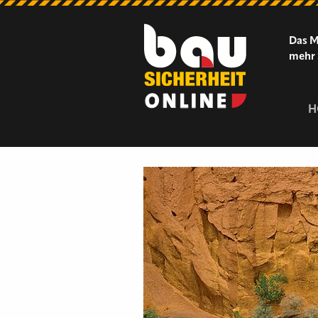
Das M
mehr 
H