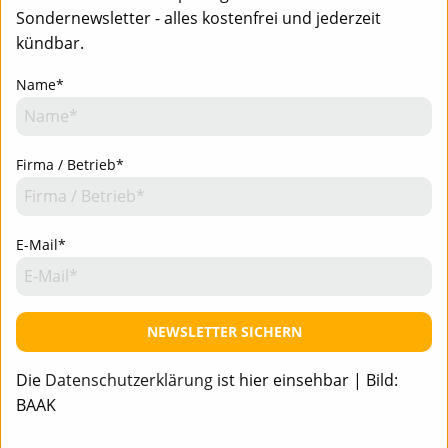
Sondernewsletter - alles kostenfrei und jederzeit
kündbar.
Name*
Firma / Betrieb*
E-Mail*
Team
Mediadaten
Newsletter
Newsletter-Anmeldung - Aktuell informiert
Team
Mediadaten
Kontakt
Impressum
Datenschutz
NEWSLETTER SICHERN
Die
Datenschutzerklärung
ist hier einsehbar | Bild:
BAAK