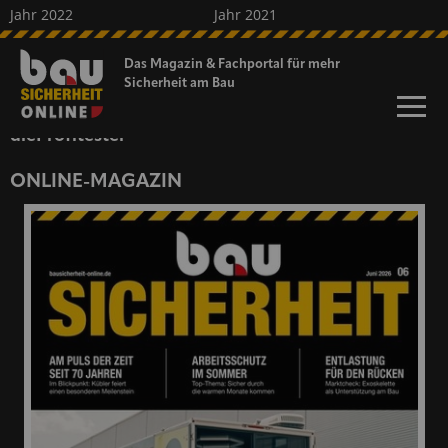
Jahr 2022
Jahr 2021
Jahr 2020
Jahr 2019
Jahr 2018
kostenfreies Heft
Das Magazin & Fachportal für
mehr
Sicherheit am Bau
Sonderveröffentlichungen
dieProfitester
ONLINE-MAGAZIN